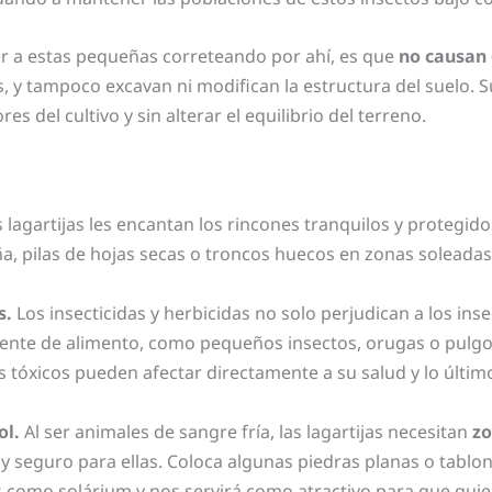
r a estas pequeñas correteando por ahí, es que
no causan 
s, y tampoco excavan ni modifican la estructura del suelo. 
res del cultivo y sin alterar el equilibrio del terreno.
s lagartijas les encantan los rincones tranquilos y protegi
, pilas de hojas secas o troncos huecos en zonas soleadas,
s.
Los insecticidas y herbicidas no solo perjudican a los ins
fuente de alimento, como pequeños insectos, orugas o pulgo
 tóxicos pueden afectar directamente a su salud y lo últi
ol.
Al ser animales de sangre fría, las lagartijas necesitan
zo
 y seguro para ellas. Coloca algunas piedras planas o tabl
os como solárium y nos servirá como atractivo para que qui