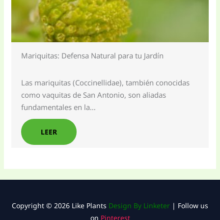
Mariquitas: Defensa Natural para tu Jardín
Las mariquitas (Coccinellidae), también conocidas
como vaquitas de San Antonio, son aliadas
fundamentales en la…
LEER
Copyright © 2026 Like Plants
Design By Linketer
| Follow us
on
Pinterest