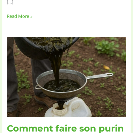
[…]
Comment
Read More »
faire
une
préparation
de
Bokashi
étape
par
étape
Comment faire son purin