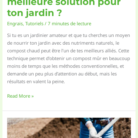
meilleure solution pour
ton jardin ?
Engrais
,
Tutoriels
/
7 minutes de lecture
Si tu es un jardinier amateur et que tu cherches un moyen
de nourrir ton jardin avec des nutriments naturels, le
compost chaud peut être l’un de tes meilleurs alliés. Cette
technique permet d’obtenir un compost mûr en beaucoup
moins de temps que les méthodes conventionnelles, et
demande un peu plus d’attention au début, mais les
résultats en valent la peine.
Irrigation
Read More »
goutte
à
goutte
ou
goutte