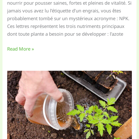
nourrir pour pousser saines, fortes et pleines de vitalité. Si
jamais vous avez lu l’étiquette d’un engrais, vous êtes
probablement tombé sur un mystérieux acronyme : NPK.
Ces lettres représentent les trois nutriments principaux
dont toute plante a besoin pour se développer : l’azote
Qu’est-
Read More »
ce
que
le
NPK
et
comment
l’apporter
naturellement
à
vos
plantes