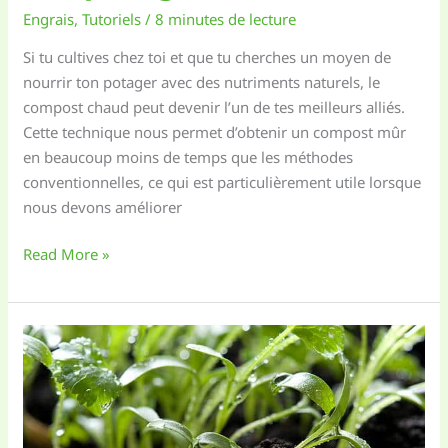
Engrais
,
Tutoriels
/
8 minutes de lecture
Si tu cultives chez toi et que tu cherches un moyen de
nourrir ton potager avec des nutriments naturels, le
compost chaud peut devenir l’un de tes meilleurs alliés.
Cette technique nous permet d’obtenir un compost mûr
en beaucoup moins de temps que les méthodes
conventionnelles, ce qui est particulièrement utile lorsque
nous devons améliorer
Compost
Read More »
Chaud
:
Engrais
rapide
et
efficace
pour