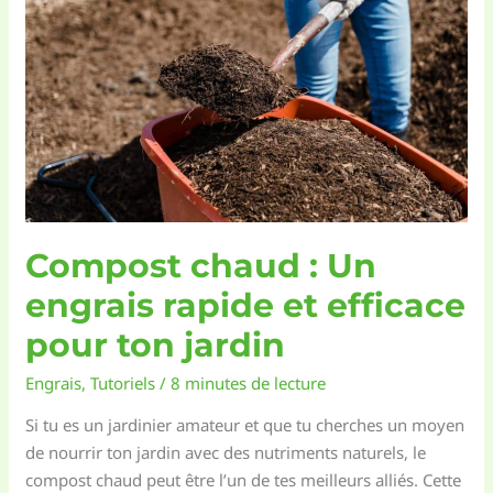
à
goutte
:
quelle
est
la
meilleure
solution
pour
Compost chaud : Un
ton
jardin
engrais rapide et efficace
?
pour ton jardin
Engrais
,
Tutoriels
/
8 minutes de lecture
Si tu es un jardinier amateur et que tu cherches un moyen
de nourrir ton jardin avec des nutriments naturels, le
compost chaud peut être l’un de tes meilleurs alliés. Cette