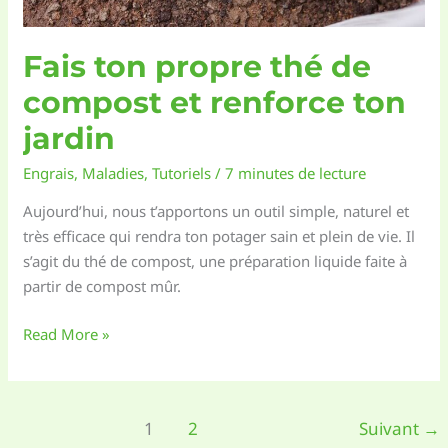
Fais ton propre thé de
compost et renforce ton
jardin
Engrais
,
Maladies
,
Tutoriels
/
7 minutes de lecture
Aujourd’hui, nous t’apportons un outil simple, naturel et
très efficace qui rendra ton potager sain et plein de vie. Il
s’agit du thé de compost, une préparation liquide faite à
partir de compost mûr.
Fais
Read More »
ton
propre
thé
1
2
Suivant
→
de