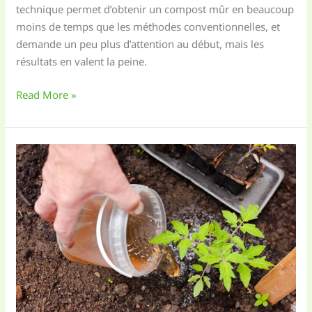
technique permet d’obtenir un compost mûr en beaucoup
moins de temps que les méthodes conventionnelles, et
demande un peu plus d’attention au début, mais les
résultats en valent la peine.
Compost
Read More »
chaud
:
Un
engrais
rapide
et
efficace
pour
ton
jardin