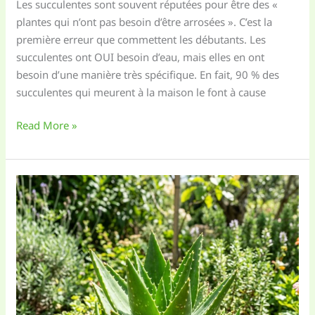
Les succulentes sont souvent réputées pour être des «
plantes qui n’ont pas besoin d’être arrosées ». C’est la
première erreur que commettent les débutants. Les
succulentes ont OUI besoin d’eau, mais elles en ont
besoin d’une manière très spécifique. En fait, 90 % des
succulentes qui meurent à la maison le font à cause
Guide
Read More »
d’arrosage
pour
Succulentes
:
Le
secret
ultime