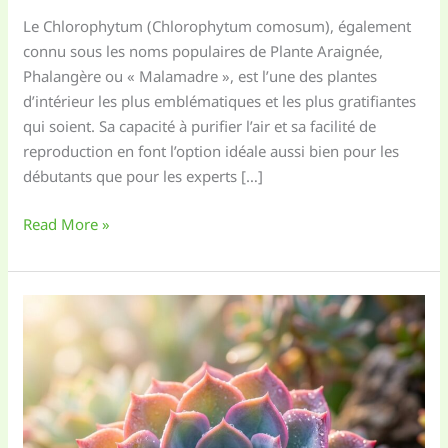
Le Chlorophytum (Chlorophytum comosum), également
connu sous les noms populaires de Plante Araignée,
Phalangère ou « Malamadre », est l’une des plantes
d’intérieur les plus emblématiques et les plus gratifiantes
qui soient. Sa capacité à purifier l’air et sa facilité de
reproduction en font l’option idéale aussi bien pour les
débutants que pour les experts […]
Soins
Read More »
du
Chlorophytum
(Plante
Araignée)
:
Le
guide
de
la