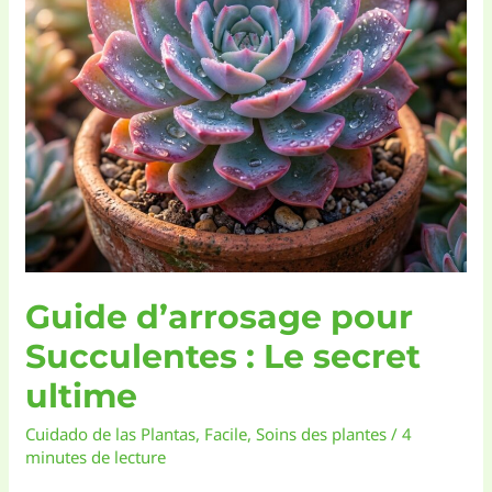
plante
araignée
la
plus
résistante
Guide d’arrosage pour
Succulentes : Le secret
ultime
Cuidado de las Plantas
,
Facile
,
Soins des plantes
/
4
minutes de lecture