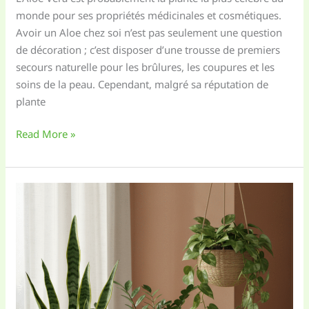
monde pour ses propriétés médicinales et cosmétiques.
Avoir un Aloe chez soi n’est pas seulement une question
de décoration ; c’est disposer d’une trousse de premiers
secours naturelle pour les brûlures, les coupures et les
soins de la peau. Cependant, malgré sa réputation de
plante
Aloe
Read More »
Vera
:
La
Trousse
de
Premiers
Secours
Naturelle
chez
vous