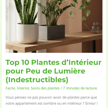
(Guide
de
Culture)
Top 10 Plantes d’Intérieur
pour Peu de Lumière
(Indestructibles)
Facile
,
Interior
,
Soins des plantes
/
7 minutes de lecture
Vous pensez ne pas pouvoir avoir de plantes parce que
votre appartement est sombre ou en intérieur ? Erreur !