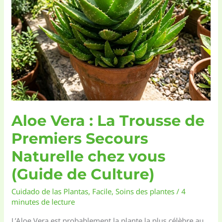
Aloe Vera : La Trousse de
Premiers Secours
Naturelle chez vous
(Guide de Culture)
Cuidado de las Plantas
,
Facile
,
Soins des plantes
/
4
minutes de lecture
L’Aloe Vera est probablement la plante la plus célèbre au