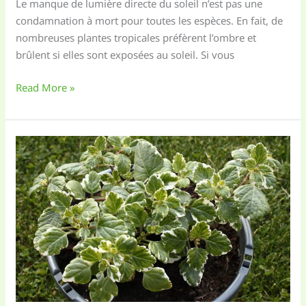
Le manque de lumière directe du soleil n’est pas une
condamnation à mort pour toutes les espèces. En fait, de
nombreuses plantes tropicales préfèrent l’ombre et
brûlent si elles sont exposées au soleil. Si vous
Top
Read More »
10
Plantes
d’Intérieur
pour
Peu
de
Lumière
(Indestructibles)