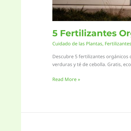
5 Fertilizantes O
Cuidado de las Plantas
,
Fertilizante
Descubre 5 fertilizantes orgánicos 
verduras y té de cebolla. Gratis, eco
5
Read More »
Fertilizantes
Orgánicos
Caseros
(Que
Ya
Tienes