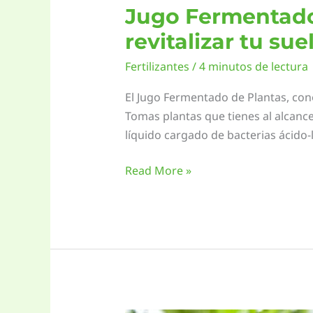
Jugo Fermentado 
revitalizar tu sue
Fertilizantes
/
4 minutos de lectura
El Jugo Fermentado de Plantas, con
Tomas plantas que tienes al alcance
líquido cargado de bacterias ácido-
Jugo
Read More »
Fermentado
de
Plantas
(JFP):
Fertilizante
natural
para