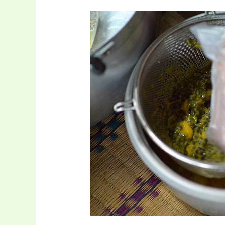
en
tu
Cocina)