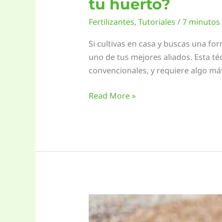
tu huerto?
Fertilizantes
,
Tutoriales
/
7 minutos 
Si cultivas en casa y buscas una fo
uno de tus mejores aliados. Esta
convencionales, y requiere algo más 
Riego
Read More »
por
Goteo
vs.
Riego
por
Exudación:
¿Cuál
es
mejor